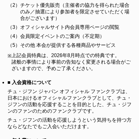
ファンクラブ
（2）
チケット優先販売（主催者の協力を得られた場合
のみ／抽選により参加者を限定させていただく場
FC NEWS
合がございます）
FCニュース
（3）
オフィシャルサイト内会員専用ページの閲覧
VIDEO
（4）
会員限定イベントのご案内（不定期）
ビデオ
（5）
その他 本会が提供する各種商品やサービス
GALLERY
ギャラリー
上記会員特典は、2026年8月時点での特典です。
※
諸般の事情により事前の告知なく変更される場合がご
CONTACT
ざいますので、予めご了承ください。
お問い合わせ
■ 入会資格について
チュ・ジフン ジャパン オフィシャル ファンクラブは、
日本におけるオフィシャルファンクラブとして、チュ・
ジフンの活動を応援することを目的とした、チュ・ジフ
ンのファンのためのファンクラブです。
チュ・ジフンの活動を応援しようという気持ちを持つ方
ならどなたでもご入会いただけます。