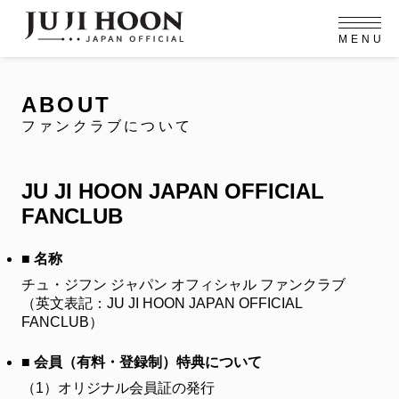
M
E
N
U
OFFICIAL MENU
PROFILE
EVENT
MEMBERSHIP
CONTACT
NEWS
MEMBERSHIP MENU
ABOUT
VIDEO
GALLERY
FC NEWS
ファンクラブについて
arrow_right
arrow_right
JOIN US
LOGIN
JU JI HOON JAPAN OFFICIAL
NEWS
FANCLUB
ニュース
PROFILE
■ 名称
プロフィール
チュ・ジフン ジャパン オフィシャル ファンクラブ
EVENT
（英文表記：JU JI HOON JAPAN OFFICIAL
イベント
FANCLUB）
MEMBERSHIP
メンバーシップ
■ 会員（有料・登録制）特典について
（1）
オリジナル会員証の発行
FANCLUB