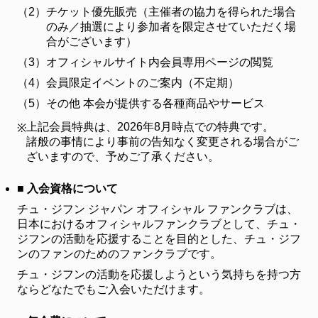
ファンクラブ
（2）
チケット優先販売（主催者の協力を得られた場合
のみ／抽選により参加者を限定させていただく場
FC NEWS
合がございます）
FCニュース
（3）
オフィシャルサイト内会員専用ページの閲覧
VIDEO
（4）
会員限定イベントのご案内（不定期）
ビデオ
（5）
その他 本会が提供する各種商品やサービス
GALLERY
ギャラリー
上記会員特典は、2026年8月時点での特典です。
※
諸般の事情により事前の告知なく変更される場合がご
CONTACT
ざいますので、予めご了承ください。
お問い合わせ
■ 入会資格について
チュ・ジフン ジャパン オフィシャル ファンクラブは、
日本におけるオフィシャルファンクラブとして、チュ・
ジフンの活動を応援することを目的とした、チュ・ジフ
ンのファンのためのファンクラブです。
チュ・ジフンの活動を応援しようという気持ちを持つ方
ならどなたでもご入会いただけます。