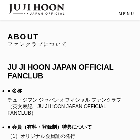
M
E
N
U
OFFICIAL MENU
PROFILE
EVENT
MEMBERSHIP
CONTACT
NEWS
MEMBERSHIP MENU
ABOUT
VIDEO
GALLERY
FC NEWS
ファンクラブについて
arrow_right
arrow_right
JOIN US
LOGIN
JU JI HOON JAPAN OFFICIAL
NEWS
FANCLUB
ニュース
PROFILE
■ 名称
プロフィール
チュ・ジフン ジャパン オフィシャル ファンクラブ
EVENT
（英文表記：JU JI HOON JAPAN OFFICIAL
イベント
FANCLUB）
MEMBERSHIP
メンバーシップ
■ 会員（有料・登録制）特典について
（1）
オリジナル会員証の発行
FANCLUB