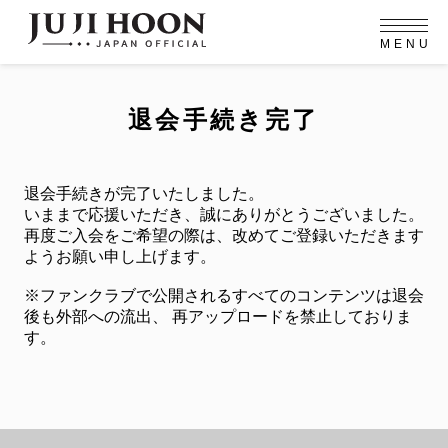
M
E
N
U
OFFICIAL MENU
PROFILE
EVENT
MEMBERSHIP
CONTACT
NEWS
MEMBERSHIP MENU
退会手続き完了
VIDEO
GALLERY
FC NEWS
arrow_right
arrow_right
JOIN US
LOGIN
退会手続きが完了いたしました。
いままで応援いただき、誠にありがとうございました。
NEWS
再度ご入会をご希望の際は、改めてご登録いただきます
ニュース
ようお願い申し上げます。
PROFILE
※ファンクラブで公開されるすべてのコンテンツは退会
プロフィール
後も外部への流出、
再アップロードを禁止しておりま
EVENT
す。
イベント
MEMBERSHIP
メンバーシップ
FANCLUB