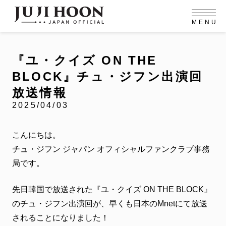
M
E
N
U
OFFICIAL MENU
PROFILE
EVENT
MEMBERSHIP
CONTACT
NEWS
MEMBERSHIP MENU
『ユ・クイズ ON THE
VIDEO
GALLERY
FC NEWS
BLOCK』チュ・ジフン出演回
arrow_right
arrow_right
JOIN US
LOGIN
放送情報
2025/04/03
NEWS
ニュース
こんにちは。
PROFILE
チュ・ジフン ジャパン オフィシャルファンクラブ事務
プロフィール
局です。
EVENT
イベント
先日韓国で放送された『ユ・クイズ ON THE BLOCK』
MEMBERSHIP
のチュ・ジフン出演回が、早くも日本のMnetにて放送
メンバーシップ
されることになりました！
FANCLUB