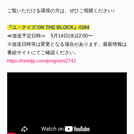
ファンクラブ
ご覧いただける環境の方は、ぜひご視聴ください♪
FC NEWS
FCニュース
『ユ・クイズ ON THE BLOCK』#284
VIDEO
≪放送予定日時≫ 5月14日(水)22:00〜
ビデオ
※放送日時等は変更となる場合があります。最新情報は
GALLERY
番組サイトにてご確認ください。
ギャラリー
https://mnetjp.com/program/2741
CONTACT
お問い合わせ